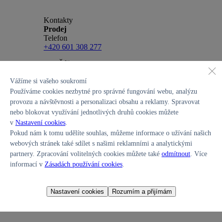
Kontakty
Prodej
Telefon
+420 601 308 277
Hyundai Praha a Říčany - Lenner Motors
Nové a předváděcí vozy Hyundai ihned k odběru. Nabídka zde.
×
Vážíme si vašeho soukromí
Používáme cookies nezbytné pro správné fungování webu, analýzu
provozu a návštěvnosti a personalizaci obsahu a reklamy. Spravovat
nebo blokovat využívání jednotlivých druhů cookies můžete
v
Nastavení cookies
.
Pokud nám k tomu udělíte souhlas, můžeme informace o užívání našich
webových stránek také sdílet s našimi reklamními a analytickými
partnery. Zpracování volitelných cookies můžete také
odmítnout
. Více
Nové
informací v
Zásadách používání cookies
.
skladové vozy
Nastavení cookies
Rozumím a přijímám