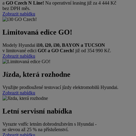
a
GO Czech N Line!
Na operativní leasing již za 4 444 Kč
bez DPH měs.
Zobrazit nabídku
Limitovaná edice GO!
Modely Hyundai
i10, i20, i30, BAYON a TUCSON
v limitované edici
GO! a GO Czech!
již od 354 990 Kč.
Zobrazit nabídku
Jízda, která rozhodne
Využijte prodloužené testovací jízdy elektromobilů Hyundai.
Zobrazit nabídku
Letní servisní nabídka
Vyrazte vstříc letním dobrodružstvím s Hyundai -
se slevou až 25 % na příslušenství.
Zobrazit nabídku