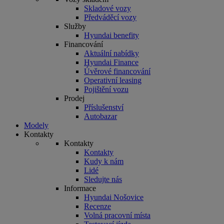
Skladové vozy
Předváděcí vozy
Služby
Hyundai benefity
Financování
Aktuální nabídky
Hyundai Finance
Úvěrové financování
Operativní leasing
Pojištění vozu
Prodej
Příslušenství
Autobazar
Modely
Kontakty
Kontakty
Kontakty
Kudy k nám
Lidé
Sledujte nás
Informace
Hyundai Nošovice
Recenze
Volná pracovní místa