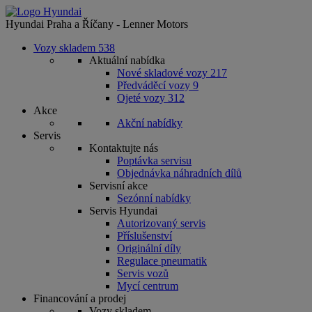
Hyundai Praha a Říčany - Lenner Motors
Vozy skladem
538
Aktuální nabídka
Nové skladové vozy
217
Předváděcí vozy
9
Ojeté vozy
312
Akce
Akční nabídky
Servis
Kontaktujte nás
Poptávka servisu
Objednávka náhradních dílů
Servisní akce
Sezónní nabídky
Servis Hyundai
Autorizovaný servis
Příslušenství
Originální díly
Regulace pneumatik
Servis vozů
Mycí centrum
Financování a prodej
Vozy skladem