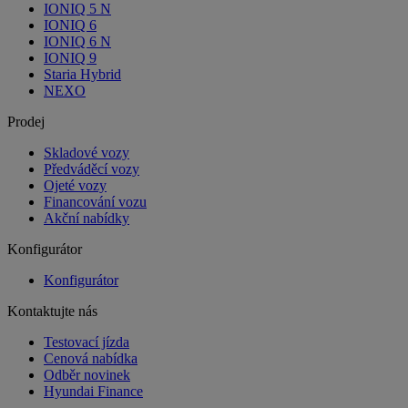
IONIQ 5 N
IONIQ 6
IONIQ 6 N
IONIQ 9
Staria Hybrid
NEXO
Prodej
Skladové vozy
Předváděcí vozy
Ojeté vozy
Financování vozu
Akční nabídky
Konfigurátor
Konfigurátor
Kontaktujte nás
Testovací jízda
Cenová nabídka
Odběr novinek
Hyundai Finance