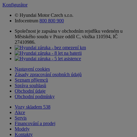
Konfigurátor
© Hyundai Motor Czech s.r.o.
Infocentrum
800 800 900
Společnost je zapsána v obchodním rejstříku vedeném u
Městského soudu v Praze oddíl C, vložka 110594, IČ
27410986.
Nastavení cookies
Zásady zpracování osobních údajů
Seznam příjemců
Správa souhlasů
Obchodní údaje
Obchodní podmínky
Vozy skladem
538
Akce
Servis
Financování a prodej
Modely
Kontakty