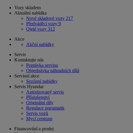
Vozy skladem
Aktuální nabídka
Nové skladové vozy
217
Předváděcí vozy
9
Ojeté vozy
312
Akce
Akční nabídky
Servis
Kontaktujte nás
Poptávka servisu
Objednávka náhradních dílů
Servisní akce
Sezónní nabídky
Servis Hyundai
Autorizovaný servis
Příslušenství
Originální díly
Regulace pneumatik
Servis vozů
Mycí centrum
Financování a prodej