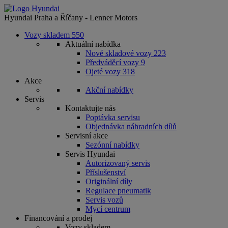
Hyundai Praha a Říčany - Lenner Motors
Vozy skladem
550
Aktuální nabídka
Nové skladové vozy
223
Předváděcí vozy
9
Ojeté vozy
318
Akce
Akční nabídky
Servis
Kontaktujte nás
Poptávka servisu
Objednávka náhradních dílů
Servisní akce
Sezónní nabídky
Servis Hyundai
Autorizovaný servis
Příslušenství
Originální díly
Regulace pneumatik
Servis vozů
Mycí centrum
Financování a prodej
Vozy skladem