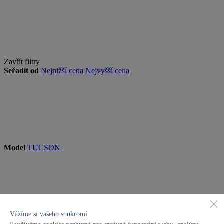
Zavřít filtry
Seřadit od
Nejnižší cena
Nejvyšší cena
Model
TUCSON
Vážíme si vašeho soukromí