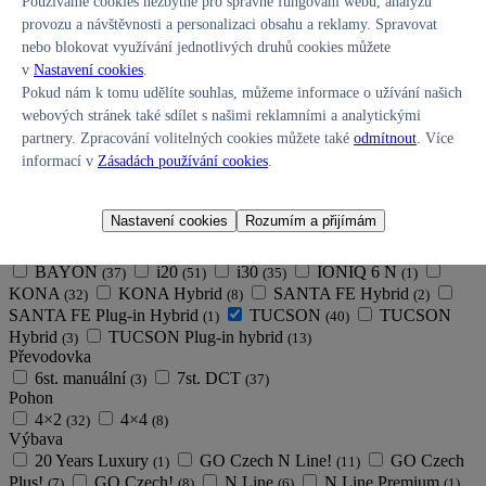
Zrušit filtry
Používáme cookies nezbytné pro správné fungování webu, analýzu
provozu a návštěvnosti a personalizaci obsahu a reklamy. Spravovat
nebo blokovat využívání jednotlivých druhů cookies můžete
v
Nastavení cookies
.
Pokud nám k tomu udělíte souhlas, můžeme informace o užívání našich
webových stránek také sdílet s našimi reklamními a analytickými
partnery. Zpracování volitelných cookies můžete také
odmítnout
. Více
informací v
Zásadách používání cookies
.
Zrušit filtry
Cena vozu
Nastavení cookies
Rozumím a přijímám
370362
–
1739000
Model
BAYON
i20
i30
IONIQ 6 N
(37)
(51)
(35)
(1)
KONA
KONA Hybrid
SANTA FE Hybrid
(32)
(8)
(2)
SANTA FE Plug-in Hybrid
TUCSON
TUCSON
(1)
(40)
Hybrid
TUCSON Plug-in hybrid
(3)
(13)
Převodovka
6st. manuální
7st. DCT
(3)
(37)
Pohon
4×2
4×4
(32)
(8)
Výbava
20 Years Luxury
GO Czech N Line!
GO Czech
(1)
(11)
Plus!
GO Czech!
N Line
N Line Premium
(7)
(8)
(6)
(1)