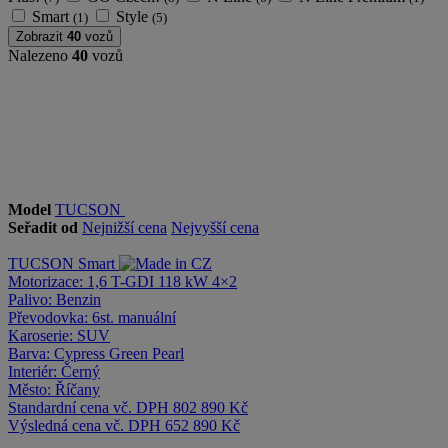
Smart
Style
(1)
(5)
Zobrazit
40
vozů
Nalezeno
40
vozů
Model
TUCSON
Seřadit od
Nejnižší cena
Nejvyšší cena
TUCSON
Smart
Motorizace:
1,6 T-GDI 118 kW 4×2
Palivo:
Benzin
Převodovka:
6st. manuální
Karoserie:
SUV
Barva:
Cypress Green Pearl
Interiér:
Černý
Město:
Říčany
Standardní cena vč. DPH
802 890 Kč
Výsledná cena vč. DPH
652 890 Kč