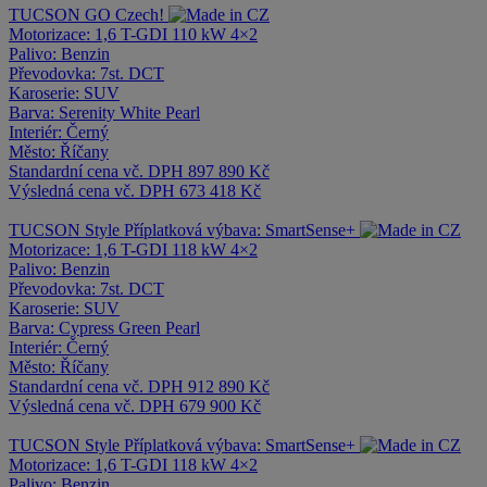
TUCSON
GO Czech!
Motorizace:
1,6 T-GDI 110 kW 4×2
Palivo:
Benzin
Převodovka:
7st. DCT
Karoserie:
SUV
Barva:
Serenity White Pearl
Interiér:
Černý
Město:
Říčany
Standardní cena vč. DPH
897 890 Kč
Výsledná cena vč. DPH
673 418 Kč
TUCSON
Style
Příplatková výbava: SmartSense+
Motorizace:
1,6 T-GDI 118 kW 4×2
Palivo:
Benzin
Převodovka:
7st. DCT
Karoserie:
SUV
Barva:
Cypress Green Pearl
Interiér:
Černý
Město:
Říčany
Standardní cena vč. DPH
912 890 Kč
Výsledná cena vč. DPH
679 900 Kč
TUCSON
Style
Příplatková výbava: SmartSense+
Motorizace:
1,6 T-GDI 118 kW 4×2
Palivo:
Benzin