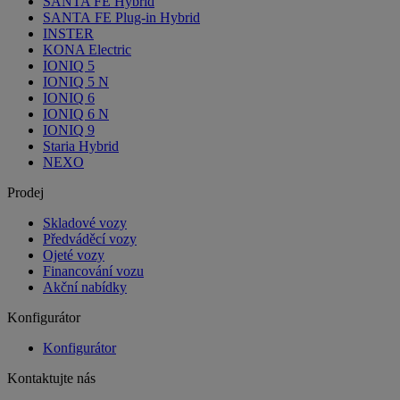
SANTA FE Hybrid
SANTA FE Plug-in Hybrid
INSTER
KONA Electric
IONIQ 5
IONIQ 5 N
IONIQ 6
IONIQ 6 N
IONIQ 9
Staria Hybrid
NEXO
Prodej
Skladové vozy
Předváděcí vozy
Ojeté vozy
Financování vozu
Akční nabídky
Konfigurátor
Konfigurátor
Kontaktujte nás