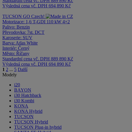
Standardní cena vč. DPH
889 890 Kč
Výsledná cena vč. DPH
694 890 Kč
TUCSON
GO Czech!
Motorizace:
1,6 T-GDI 110 kW 4×2
Palivo:
Benzin
Převodovka:
7st. DCT
Karoserie:
SUV
Barva:
Atlas White
Interiér:
Černý
Město:
Říčany
Standardní cena vč. DPH
889 890 Kč
Výsledná cena vč. DPH
694 890 Kč
1
2
...
5
Další
Modely
i20
BAYON
i30 Hatchback
i30 Kombi
KONA
KONA Hybrid
TUCSON
TUCSON Hybrid
TUCSON Plug-in hybrid