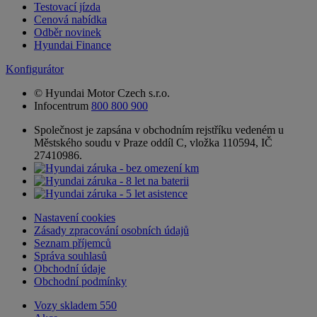
Testovací jízda
Cenová nabídka
Odběr novinek
Hyundai Finance
Konfigurátor
© Hyundai Motor Czech s.r.o.
Infocentrum
800 800 900
Společnost je zapsána v obchodním rejstříku vedeném u
Městského soudu v Praze oddíl C, vložka 110594, IČ
27410986.
Nastavení cookies
Zásady zpracování osobních údajů
Seznam příjemců
Správa souhlasů
Obchodní údaje
Obchodní podmínky
Vozy skladem
550