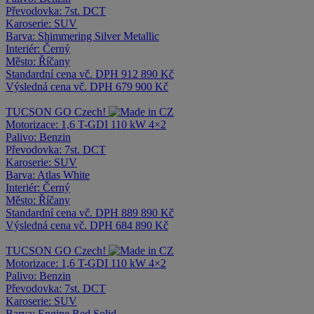
Převodovka:
7st. DCT
Karoserie:
SUV
Barva:
Shimmering Silver Metallic
Interiér:
Černý
Město:
Říčany
Standardní cena vč. DPH
912 890 Kč
Výsledná cena vč. DPH
679 900 Kč
TUCSON
GO Czech!
Motorizace:
1,6 T-GDI 110 kW 4×2
Palivo:
Benzin
Převodovka:
7st. DCT
Karoserie:
SUV
Barva:
Atlas White
Interiér:
Černý
Město:
Říčany
Standardní cena vč. DPH
889 890 Kč
Výsledná cena vč. DPH
684 890 Kč
TUCSON
GO Czech!
Motorizace:
1,6 T-GDI 110 kW 4×2
Palivo:
Benzin
Převodovka:
7st. DCT
Karoserie:
SUV
Barva:
Engine Red Solid