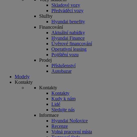
Skladové vozy
Předváděcí vozy
Služby
Hyundai benefity
Financování
Aktuální nabídky
Hyundai Finance
Úvěrové financování
Operativní leasing
Pojištění vozu
Prodej
Příslušenství
Autobazar
Modely
Kontakty
Kontakty
Kontakty
Kudy k nám
Lidé
Sledujte nás
Informace
Hyundai Nošovice
Recenze
Volná pracovní místa