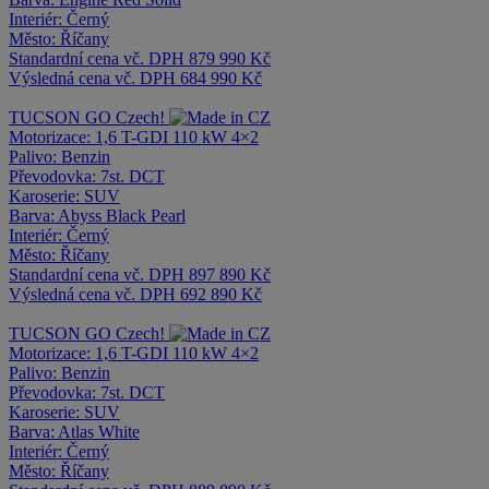
Interiér:
Černý
Město:
Říčany
Standardní cena vč. DPH
879 990 Kč
Výsledná cena vč. DPH
684 990 Kč
TUCSON
GO Czech!
Motorizace:
1,6 T-GDI 110 kW 4×2
Palivo:
Benzin
Převodovka:
7st. DCT
Karoserie:
SUV
Barva:
Abyss Black Pearl
Interiér:
Černý
Město:
Říčany
Standardní cena vč. DPH
897 890 Kč
Výsledná cena vč. DPH
692 890 Kč
TUCSON
GO Czech!
Motorizace:
1,6 T-GDI 110 kW 4×2
Palivo:
Benzin
Převodovka:
7st. DCT
Karoserie:
SUV
Barva:
Atlas White
Interiér:
Černý
Město:
Říčany