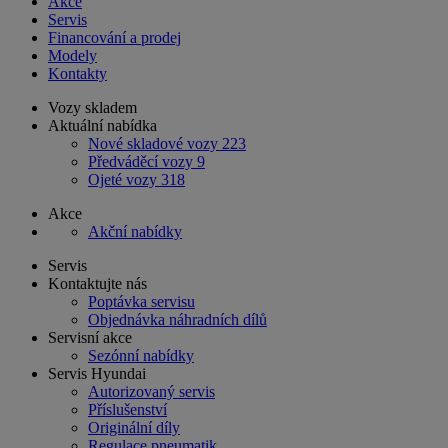
Akce
Servis
Financování a prodej
Modely
Kontakty
Vozy skladem
Aktuální nabídka
Nové skladové vozy
223
Předváděcí vozy
9
Ojeté vozy
318
Akce
Akční nabídky
Servis
Kontaktujte nás
Poptávka servisu
Objednávka náhradních dílů
Servisní akce
Sezónní nabídky
Servis Hyundai
Autorizovaný servis
Příslušenství
Originální díly
Regulace pneumatik