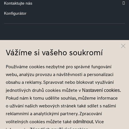
Kontaktujte nás
Konfigurátor
© Hyundai Motor Czech s.r.o.
Infocentrum
800 800 900
Vážíme si vašeho soukromí
Společnost je zapsána v obchodním rejstříku vedeném u Městského soudu v
Používáme cookies nezbytné pro správné fungování
Praze oddíl C, vložka 110594, IČ 27410986.
webu, analýzu provozu a návštěvnosti a personalizaci
obsahu a reklamy. Spravovat nebo blokovat využívání
jednotlivých druhů cookies můžete v
.
Nastavení cookies
Pokud nám k tomu udělíte souhlas, můžeme informace
Nastavení cookies
o užívání našich webových stránek také sdílet s našimi
Zásady zpracování osobních údajů
reklamními a analytickými partnery. Zpracování
Seznam příjemců
volitelných cookies můžete také
. Více
Správa souhlasů
odmítnout
Obchodní údaje