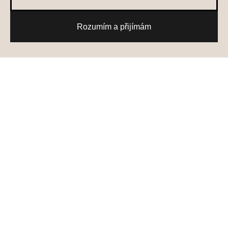
Rozumím a přijímám
Nové skladové vozy
Testovací jízda
Získat nabídku
Konfigurátor