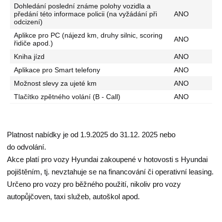
Dohledání poslední známe polohy vozidla a
předání této informace policii (na vyžádání při
ANO
odcizení)
Aplikce pro PC (nájezd km, druhy silnic, scoring
ANO
řidiče apod.)
Kniha jízd
ANO
Aplikace pro Smart telefony
ANO
Možnost slevy za ujeté km
ANO
Tlačítko zpětného volání (B - Call)
ANO
Platnost nabídky je od 1.9.2025 do 31.12. 2025 nebo
do odvolání.
Akce platí pro vozy Hyundai zakoupené v hotovosti s Hyundai
pojištěním, tj. nevztahuje se na financování či operativní leasing.
Určeno pro vozy pro běžného použití, nikoliv pro vozy
autopůjčoven, taxi služeb, autoškol apod.