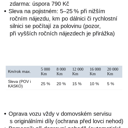
zdarma: úspora 790 Kč
Sleva na pojistném: 5–25 % při nižším
ročním nájezdu, km po dálnici či rychlostní
silnici se počítají za polovinu (pozor,
při vyšších ročních nájezdech je přirážka)
5 000
8 000
12 000
16 000
20 000
Km/rok max.
Km
Km
Km
Km
Km
Sleva (POV i
25 %
20 %
15 %
10 %
5 %
KASKO)
Oprava vozu vždy v domovském servisu
s originálními díly (ochrana před lovci nehod)