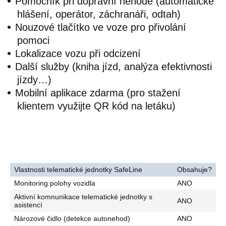
Pomocník při dopravní nehodě (automatické
hlášení, operátor, záchranáři, odtah)
Nouzové tlačítko ve voze pro přivolání
pomoci
Lokalizace vozu při odcizení
Další služby (kniha jízd, analýza efektivnosti
jízdy…)
Mobilní aplikace zdarma (pro stažení
klientem využijte QR kód na letáku)
Vlastnosti telematické jednotky SafeLine
Obsahuje?
Monitoring polohy vozidla
ANO
Aktivní komnunikace telematické jednotky s
ANO
asistencí
Nározové čidlo (detekce autonehod)
ANO