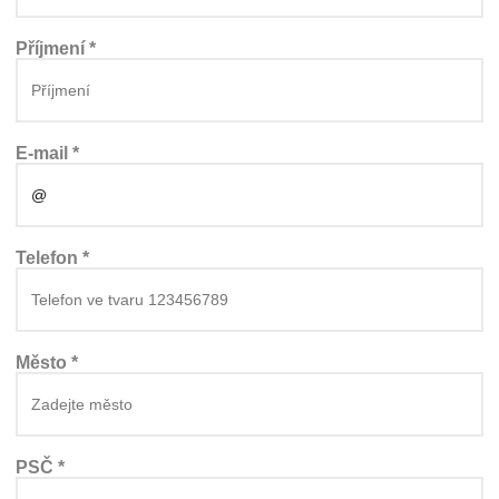
Příjmení *
E-mail *
Telefon *
Město *
PSČ *