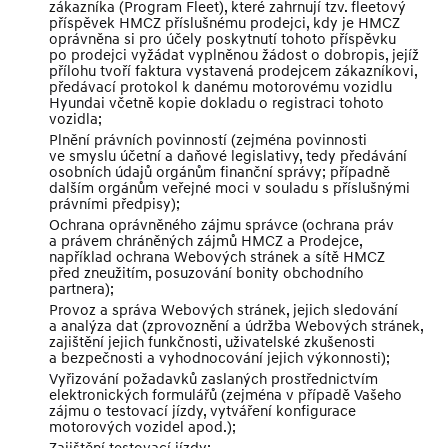
zákazníka (Program Fleet), které zahrnují tzv. fleetový
příspěvek HMCZ příslušnému prodejci, kdy je HMCZ
oprávněna si pro účely poskytnutí tohoto příspěvku
po prodejci vyžádat vyplněnou žádost o dobropis, jejíž
přílohu tvoří faktura vystavená prodejcem zákazníkovi,
předávací protokol k danému motorovému vozidlu
Hyundai včetně kopie dokladu o registraci tohoto
vozidla;
Plnění právních povinností (zejména povinnosti
ve smyslu účetní a daňové legislativy, tedy předávání
osobních údajů orgánům finanční správy; případně
dalším orgánům veřejné moci v souladu s příslušnými
právními předpisy);
Ochrana oprávněného zájmu správce (ochrana práv
a právem chráněných zájmů HMCZ a Prodejce,
například ochrana Webových stránek a sítě HMCZ
před zneužitím, posuzování bonity obchodního
partnera);
Provoz a správa Webových stránek, jejich sledování
a analýza dat (zprovoznění a údržba Webových stránek,
zajištění jejich funkčnosti, uživatelské zkušenosti
a bezpečnosti a vyhodnocování jejich výkonnosti);
Vyřizování požadavků zaslaných prostřednictvím
elektronických formulářů (zejména v případě Vašeho
zájmu o testovací jízdy, vytváření konfigurace
motorových vozidel apod.);