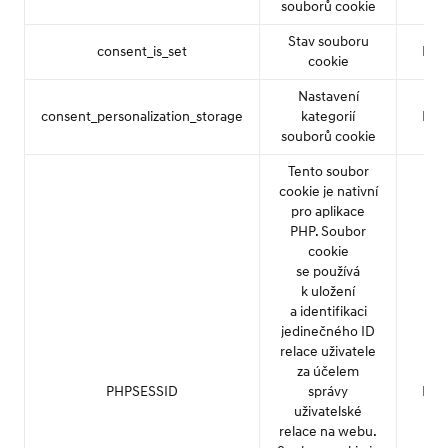
souborů cookie
Stav souboru
consent_is_set
Hyu
cookie
Nastavení
consent_personalization_storage
kategorií
Hyu
souborů cookie
Tento soubor
cookie je nativní
pro aplikace
PHP. Soubor
cookie
se používá
k uložení
a identifikaci
jedinečného ID
relace uživatele
za účelem
PHPSESSID
správy
Hyu
uživatelské
relace na webu.