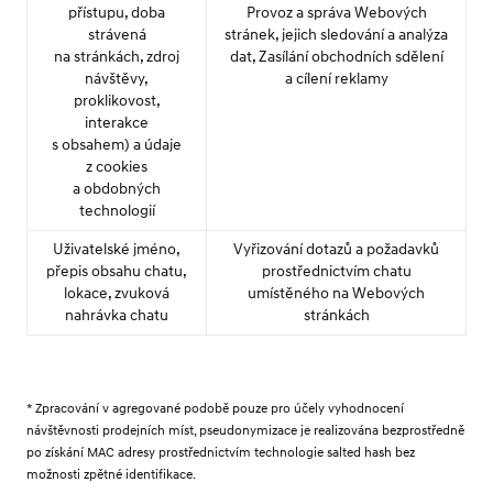
přístupu, doba
Provoz a správa Webových
strávená
stránek, jejich sledování a analýza
na stránkách, zdroj
dat, Zasílání obchodních sdělení
návštěvy,
a cílení reklamy
proklikovost,
interakce
s obsahem) a údaje
z cookies
a obdobných
technologií
Uživatelské jméno,
Vyřizování dotazů a požadavků
přepis obsahu chatu,
prostřednictvím chatu
lokace, zvuková
umístěného na Webových
nahrávka chatu
stránkách
* Zpracování v agregované podobě pouze pro účely vyhodnocení
návštěvnosti prodejních míst, pseudonymizace je realizována bezprostředně
po získání MAC adresy prostřednictvím technologie salted hash bez
možnosti zpětné identifikace.