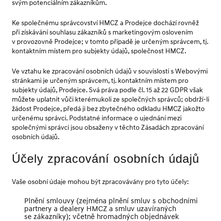
svým potenciálním zákazníkům.
Ke společnému správcovství HMCZ a Prodejce dochází rovněž
při získávání souhlasu zákazníků s marketingovým oslovením
v provozovně Prodejce; v tomto případě je určeným správcem, tj.
kontaktním místem pro subjekty údajů, společnost HMCZ.
Ve vztahu ke zpracování osobních údajů v souvislosti s Webovými
stránkami je určeným správcem, tj. kontaktním místem pro
subjekty údajů, Prodejce. Svá práva podle čl. 15 až 22 GDPR však
můžete uplatnit vůči kterémukoli ze společných správců; obdrží-li
žádost Prodejce, předá ji bez zbytečného odkladu HMCZ jakožto
určenému správci. Podstatné informace o ujednání mezi
společnými správci jsou obsaženy v těchto Zásadách zpracování
osobních údajů.
Účely zpracování osobních údajů
Vaše osobní údaje mohou být zpracovávány pro tyto účely:
Plnění smlouvy (zejména plnění smluv s obchodními
partnery a dealery HMCZ a smluv uzavíraných
se zákazníky); včetně hromadných objednávek