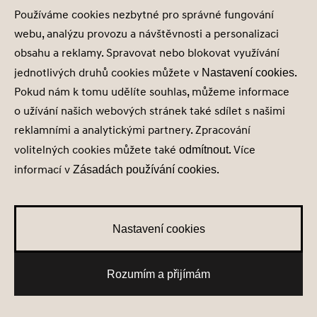
vracejících
ssupp.visits
Smar
Používáme cookies nezbytné pro správné fungování
se návštěvníků.
Počítají počet
webu, analýzu provozu a návštěvnosti a personalizaci
předchozích
obsahu a reklamy. Spravovat nebo blokovat využívání
návštěv a na
jednotlivých druhů cookies můžete v
.
základě těchto
Nastavení cookies
informací
Pokud nám k tomu udělíte souhlas, můžeme informace
mohou být
o užívání našich webových stránek také sdílet s našimi
spouštěny různé
reklamními a analytickými partnery. Zpracování
automatické
zprávy nebo
volitelných cookies můžete také
. Více
odmítnout
chatboti.
informací v
.
Zásadách používání cookies
Sledování
_tawkuuid
Ta
návštěvníků
Správa
Nastavení cookies
ss
návštěvnických
Ta
relací
Rozumím a přijímám
Preference
Tawk_xxxxxxx
Ta
návštěvníka
Nové skladové vozy
Testovací jízda
Získat nabídku
Konfigurátor
Spravuje