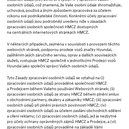
osobních údajů, což znamená, že Vaše osobní údaje shromažďuje,
uchovává, používá a jiným způsobem zpracovává za účelem
výkonu své podnikatelské činnosti. Konkrétní účely zpracování
osobních údajů jsou podrobněji uvedeny níže v zásadách
zpracování osobních společnosti HMCZ dostupných
na centrálních internetových stránkách HMCZ.
V některých případech, zejména v souvislosti s provozem těchto
webových stránek, podporou prodeje vozů značky Hyundai,
zajištěním jejich záručního servisu, oprav a dalších souvisejících
služeb, vystupuje HMCZ společně s jednotlivými Prodejci vozů
Hyundai jako společní správci Vašich osobních údajů.
Tyto Zásady zpracování osobních údajů se vztahují na (i)
zpracování osobních údajů prováděné společností HMCZ
a Prodejcem během Vašeho používání Webových stránek; (ii)
zpracování osobních údajů ze strany HMCZ během plnění smluv
s obchodními partnery, dealery a zákazníky HMCZ; (iii) zpracování
osobních údajů při plnění právních povinností HMCZ; (iv)
zpracování osobních údajů za účelem zasílání obchodních sdělení
a cílení reklamy; (v) zpracování osobních údajů, jež je nezbytné
pro účely ochrany oprávněných zájmů HMCZ a Prodejce, a (vi)
zpracování osobních údajů prováděné na základě Vámi