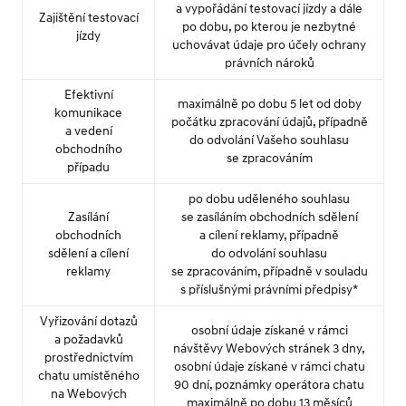
a vypořádání testovací jízdy a dále
Zajištění testovací
po dobu, po kterou je nezbytné
jízdy
uchovávat údaje pro účely ochrany
právních nároků
Efektivní
maximálně po dobu 5 let od doby
komunikace
počátku zpracování údajů, případně
a vedení
do odvolání Vašeho souhlasu
obchodního
se zpracováním
případu
po dobu uděleného souhlasu
Zasílání
se zasíláním obchodních sdělení
obchodních
a cílení reklamy, případně
sdělení a cílení
do odvolání souhlasu
reklamy
se zpracováním, případně v souladu
s příslušnými právními předpisy*
Vyřizování dotazů
osobní údaje získané v rámci
a požadavků
návštěvy Webových stránek 3 dny,
prostřednictvím
osobní údaje získané v rámci chatu
chatu umístěného
90 dní, poznámky operátora chatu
na Webových
maximálně po dobu 13 měsíců