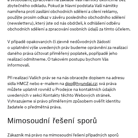
zbytečného odkladu. Pokud je hlavní podstata Vaší námitky
namířena proti zasílání obchodních sdělení a cílení reklamy,
použijte prosím odkaz v závěru posledního obchodního sdělení
(newsletteru), který jste od nás obdrželi, k odhlášení odběru
obchodních sdělení a zpracování osobních údajů za tímto účelem.
V případě opakovaných či zjevně nedůvodných žádostí
o uplatnění výše uvedených práv budeme oprávněni za realizaci
daného práva účtovat přiměřený poplatek, popřípadě jeho
realizaci odmítneme. O takovém postupu bychom Vás
informovali.
Při realizaci Vašich práv se na nás obracejte dopisem na adresu
sídla HMCZ nebo e-mailem na
dpo@hyundai.cz
; svá práva
můžete uplatnit rovněž u Prodejce na kontaktních údajích
uvedených v sekci Kontakty těchto Webových stránek.
Vyhrazujeme si právo přiměřeným způsobem ověřit identitu
žadatele o předmětná práva.
Mimosoudní řešení sporů
Zákazník má právo na mimosoudní řešení případných sporů