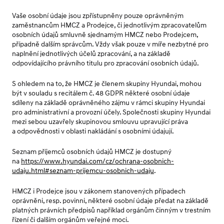
Vaše osobní údaje jsou zpřístupněny pouze oprávněným
zaměstnancům HMCZ a Prodejce, či jednotlivým zpracovatelům
osobních údajů smluvně sjednamým HMCZ nebo Prodejcem,
případně dalším správcům. Vždy však pouze v míře nezbytné pro
naplnění jednotlivých účelů zpracování, a na základě
odpovídajícího právního titulu pro zpracování osobních údajů.
S ohledem na to, že HMCZ je členem skupiny Hyundai, mohou
být v souladu s recitálem č. 48 GDPR některé osobní údaje
sdíleny na základě oprávněného zájmu v rámci skupiny Hyundai
pro administrativní a provozní účely. Společnosti skupiny Hyundai
mezi sebou uzavřely skupinovou smlouvu upravující práva
a odpovědnosti v oblasti nakládání s osobními údajují.
Seznam příjemců osobních údajů HMCZ je dostupný
na
https://www.hyundai.com/cz/ochrana-osobnich-
udaju.html#seznam-prijemcu-osobnich-udaju
.
HMCZ i Prodejce jsou v zákonem stanovených případech
oprávněni, resp. povinni, některé osobní údaje předat na základě
platných právních předpisů například orgánům činným v trestním
řízení či dalším orgánům veřejné moci.