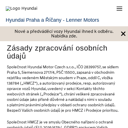
Hyundai Praha a Říčany - Lenner Motors
×
Nové a předváděcí vozy Hyundai ihned k odběru.
Nabídka zde.
Zásady zpracování osobních
údajů
Společnost Hyundai Motor Czech s.r.o., IČO 28399757, se sídlem
Praha 5, Siemensova 2717/4, PSČ 15500, zapsaná v obchodním
rejstříku vedeném Městským soudem v Praze, oddíl C, vložka
138784 („HMCZ“), a autorizovaný prodejce, resp. autorizovaný
opravce vozů Hyundai, uvedený v sekci Kontakty těchto
webových stránek („Prodejce“), chrání veškeré zpracovávané
osobní údaje jako přísně důvěrné a nakládají s nimi v souladu
s platnými právními předpisy v oblasti ochrany osobních údajů.
Bezpečí Vašich osobních údajů je pro HMCZ i Prodejce prioritou.
Společnost HMCZ je ve smyslu Obecného nařízení o ochraně
osobních údajů (EU) 2016/679 („GDPR“) správcem Vašich