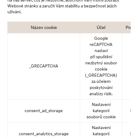
na náš server, což je nezbytné, abychom Vám mohli zobrazit
Webové stránky a zaručit Vám stabilitu a bezpečnost jejich
užívání.
Název cookie
Účel
Poskyt
Google
reCAPTCHA
nastaví
při spuštění
nezbytný soubor
_GRECAPTCHA
Goo
cookie
(_GRECAPTCHA)
za účelem
poskytování
analýzy rizik.
Nastavení
consent_ad_storage
kategorií
Hyu
souborů cookie
Nastavení
consent_analytics_storage
kategorií
Hyu