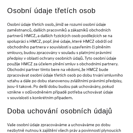
Osobní údaje třetích osob
Osobní údaje třetích osob, jimiž se rozumí osobní údaje
zaměstnanců, dalších pracovníků a zákazníků obchodních
partnerů HMCZ, a dalších fyzických osob podílejících se na
spolupráci s HMCZ, popř. jiné údaje, které HMCZ obdrží od
obchodního partnera v souvislosti s uzavřením či plněním
smlouvy, budou zpracovány v souladu s platnými právními
předpisy v oblasti ochrany osobních údajů. Tyto osobní údaje
použije HMCZ za účelem plnění smluv s obchodními partnery.
Obchodní partner tímto bere na vědomí, že HMCZ bude
zpracovávat osobní údaje třetích osob po dobu trvání smluvního
vztahu a dále po dobu stanovenou zvláštními právními předpisy,
jsou-li takové. Po delší dobu budou pak uchovávány, pokud
vznikne v odůvodněném případě potřeba uchovávat údaje
v souvislosti s konkrétním případem.
Doba uchování osobních údajů
Vaše osobní údaje zpracováváme a uchováváme po dobu
nezbytně nutnou k zajištění všech práv a povinností plynoucích