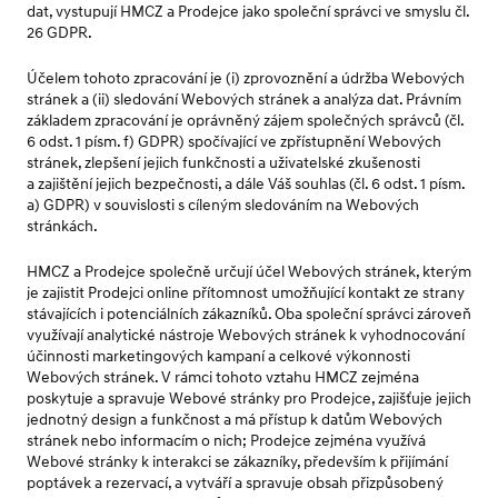
dat, vystupují HMCZ a Prodejce jako společní správci ve smyslu čl.
26 GDPR.
Účelem tohoto zpracování je (i) zprovoznění a údržba Webových
stránek a (ii) sledování Webových stránek a analýza dat. Právním
základem zpracování je oprávněný zájem společných správců (čl.
6 odst. 1 písm. f) GDPR) spočívající ve zpřístupnění Webových
stránek, zlepšení jejich funkčnosti a uživatelské zkušenosti
a zajištění jejich bezpečnosti, a dále Váš souhlas (čl. 6 odst. 1 písm.
a) GDPR) v souvislosti s cíleným sledováním na Webových
stránkách.
HMCZ a Prodejce společně určují účel Webových stránek, kterým
je zajistit Prodejci online přítomnost umožňující kontakt ze strany
stávajících i potenciálních zákazníků. Oba společní správci zároveň
využívají analytické nástroje Webových stránek k vyhodnocování
účinnosti marketingových kampaní a celkové výkonnosti
Webových stránek. V rámci tohoto vztahu HMCZ zejména
poskytuje a spravuje Webové stránky pro Prodejce, zajišťuje jejich
jednotný design a funkčnost a má přístup k datům Webových
stránek nebo informacím o nich; Prodejce zejména využívá
Webové stránky k interakci se zákazníky, především k přijímání
poptávek a rezervací, a vytváří a spravuje obsah přizpůsobený