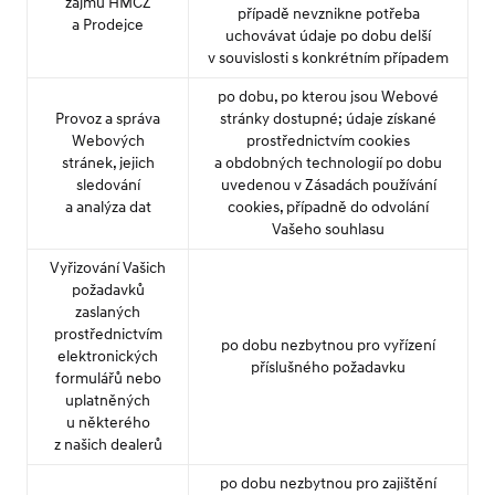
zájmu HMCZ
případě nevznikne potřeba
a Prodejce
uchovávat údaje po dobu delší
v souvislosti s konkrétním případem
po dobu, po kterou jsou Webové
Provoz a správa
stránky dostupné; údaje získané
Webových
prostřednictvím cookies
stránek, jejich
a obdobných technologií po dobu
sledování
uvedenou v Zásadách používání
a analýza dat
cookies, případně do odvolání
Vašeho souhlasu
Vyřizování Vašich
požadavků
zaslaných
prostřednictvím
po dobu nezbytnou pro vyřízení
elektronických
příslušného požadavku
formulářů nebo
uplatněných
u některého
z našich dealerů
po dobu nezbytnou pro zajištění