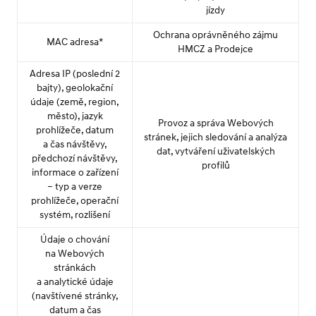
jízdy
Ochrana oprávněného zájmu
MAC adresa*
HMCZ a Prodejce
Adresa IP (poslední 2
bajty), geolokační
údaje (země, region,
město), jazyk
Provoz a správa Webových
prohlížeče, datum
stránek, jejich sledování a analýza
a čas návštěvy,
dat, vytváření uživatelských
předchozí návštěvy,
profilů
informace o zařízení
– typ a verze
prohlížeče, operační
systém, rozlišení
Údaje o chování
na Webových
stránkách
a analytické údaje
(navštívené stránky,
datum a čas