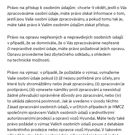
Právo na přístup k osobním údajům:
chcete-li vědět, jestli o Vás
zpracováváme osobní údaje, máte právo získat informace o tom,
jestli jsou Vaše osobní údaje zpracovávány, a pokud tomu tak je,
máte také právo k Vašim osobním údajům získat přístup.
Právo na opravu nepřesných a nepravdivých osobních údajů:
v případě, že se domníváte, že o Vás zpracováváme nepřesné
či nepravdivé osobní údaje, máte právo požadovat jejich opravu.
Opravu provedeme bez zbytečného odkladu, s ohledem
na technické možnosti.
Právo na výmaz:
v případě, že požádáte o výmaz, vymažeme
Vaše osobní údaje pokud (i) již nejsou potřebné pro účely, pro
které byly shromážděny nebo jinak zpracovány, (ii) zpracování je
protiprávní, (iii) vznesete námitky proti zpracování a neexistují
žádné převažující oprávněné důvody pro zpracování, nebo (iv)
to ukládá zákonná povinnost. Jak je uvedeno v úvodu těchto
Zásad zpracování osobních údajů, v určitých případech je HMCZ
společným správcem Vašich osobních údajů s jednotlivými
autorizovanými prodejci a opravci vozů Hyundai. Máte tedy také
právo požádat o výmaz Vašich osobních údajů pouze z databáze
konkrétního prodejce nebo opravce vozů Hyundai. V takovém