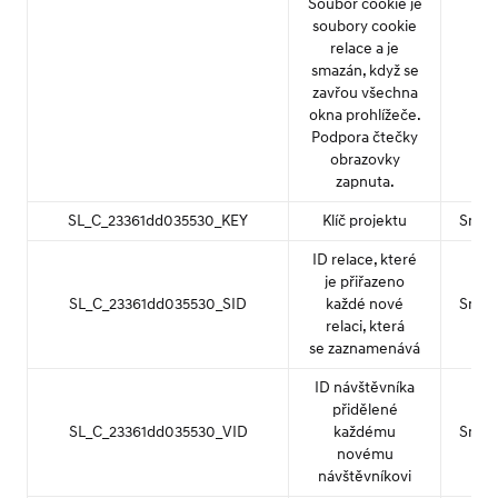
Soubor cookie je
soubory cookie
relace a je
smazán, když se
zavřou všechna
okna prohlížeče.
Podpora čtečky
obrazovky
zapnuta.
SL_C_23361dd035530_KEY
Klíč projektu
Smar
ID relace, které
je přiřazeno
SL_C_23361dd035530_SID
každé nové
Smar
relaci, která
se zaznamenává
ID návštěvníka
přidělené
SL_C_23361dd035530_VID
každému
Smar
novému
návštěvníkovi