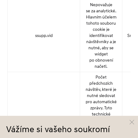
Nepovažuje
se za analytické.
Hlavním účelem
tohoto souboru
cookie je
ssupp.vid
identifikovat
Smar
návštěvníky a je
nutné, aby se
widget
po obnovení
načetl.
Počet
předchozích
návštěv, které je
nutné sledovat
pro automatické
zprávy. Tyto
technické
soubory cookie
se používají
Vážíme si vašeho soukromí
k identifikaci