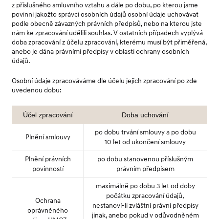
z příslušného smluvního vztahu a dále po dobu, po kterou jsme
povinni jakožto správci osobních údajů osobní údaje uchovávat
podle obecně závazných právních předpisů, nebo na kterou jste
nám ke zpracování udělili souhlas. V ostatních případech vyplývá
doba zpracování z účelu zpracování, kterému musí být přiměřená,
anebo je dána právními předpisy v oblasti ochrany osobních
údajů.
Osobní údaje zpracováváme dle účelu jejich zpracování po zde
uvedenou dobu:
Účel zpracování
Doba uchování
po dobu trvání smlouvy a po dobu
Plnění smlouvy
10 let od ukončení smlouvy
Plnění právních
po dobu stanovenou příslušným
povinností
právním předpisem
maximálně po dobu 3 let od doby
počátku zpracování údajů,
Ochrana
nestanoví-li zvláštní právní předpisy
oprávněného
jinak, anebo pokud v odůvodněném