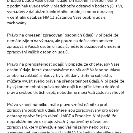
případě budou Vaše osobní údaje, při naplnění alespoň jedné
z podmínek uvedených v předchozím odstavci v bodech (i)–(iv),
vymazány z databáze konkrétního prodejce nebo opravce;
v centrální databázi HMCZ zůstanou Vaše osobní údaje
zachovány.
Právo na omezení zpracování osobních údajů:
v případě, že
nemáte zájem na výmazu, ale pouze na dočasném omezení
zpracování Vašich osobních údajů, můžete požadovat omezení
zpracování Vašich osobních údajů.
Právo na přenositelnost údajů:
v případě, že chcete, aby Vaše
osobní údaje, které zpracováváme na základě Vašeho souhlasu
anebo na základě smlouvy, byly předány třetímu subjektu,
můžete využít svého práva na přenositelnost údajů. V případě, že
by výkonem tohoto práva mohlo dojít k nepříznivému dotčení
práv a svobod třetích osob, nebudeme moci Vaší žádosti vyhovět.
Právo vznést námitku:
máte právo vznést námitku proti
zpracování osobních údajů, které jsou zpracovávány pro účely
ochrany oprávněných zájmů HMCZ a Prodejce. V případě, že
neprokážeme, že existuje závažný oprávněný důvod pro
zpracování, který převažuje nad Vašimi zájmy nebo právy
a svobodami, zpracování na základě Vaší námitky ukončíme bez