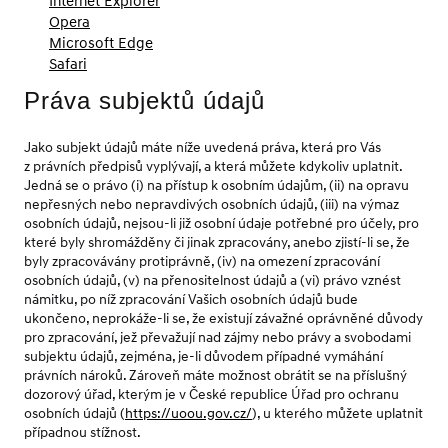
Internet Explorer
Opera
Microsoft Edge
Safari
Práva subjektů údajů
Jako subjekt údajů máte níže uvedená práva, která pro Vás
z právních předpisů vyplývají, a která můžete kdykoliv uplatnit.
Jedná se o právo (i) na přístup k osobním údajům, (ii) na opravu
nepřesných nebo nepravdivých osobních údajů, (iii) na výmaz
osobních údajů, nejsou-li již osobní údaje potřebné pro účely, pro
které byly shromážděny či jinak zpracovány, anebo zjistí-li se, že
byly zpracovávány protiprávně, (iv) na omezení zpracování
osobních údajů, (v) na přenositelnost údajů a (vi) právo vznést
námitku, po níž zpracování Vašich osobních údajů bude
ukončeno, neprokáže-li se, že existují závažné oprávněné důvody
pro zpracování, jež převažují nad zájmy nebo právy a svobodami
subjektu údajů, zejména, je-li důvodem případné vymáhání
právních nároků. Zároveň máte možnost obrátit se na příslušný
dozorový úřad, kterým je v České republice Úřad pro ochranu
osobních údajů (
https://uoou.gov.cz/
), u kterého můžete uplatnit
případnou stížnost.